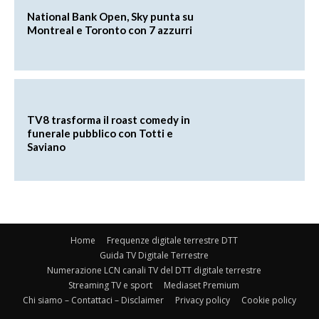
National Bank Open, Sky punta su
Montreal e Toronto con 7 azzurri
TV8 trasforma il roast comedy in
funerale pubblico con Totti e
Saviano
Home
Frequenze digitale terrestre DTT
Guida TV Digitale Terrestre
Numerazione LCN canali TV del DTT digitale terrestre
Streaming TV e sport
Mediaset Premium
Chi siamo – Contattaci – Disclaimer
Privacy policy
Cookie policy