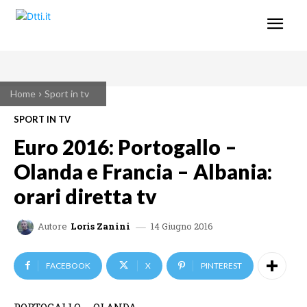
Home
Sport in tv
SPORT IN TV
Euro 2016: Portogallo –
Olanda e Francia – Albania:
orari diretta tv
14 Giugno 2016
Autore
Loris Zanini
FACEBOOK
X
PINTEREST
PORTOGALLO – OLANDA