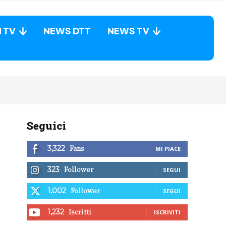
N TV
NEWS DTT
NEWS TV
Seguici
Fans
3,322
MI PIACE
Follower
323
SEGUI
Follower
1,002
SEGUI
Iscritti
1,232
ISCRIVITI