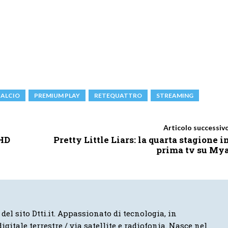
CALCIO
PREMIUM PLAY
RETEQUATTRO
STREAMING
Articolo successiv
 HD
Pretty Little Liars: la quarta stagione i
prima tv su My
 del sito Dtti.it. Appassionato di tecnologia, in
igitale terrestre / via satellite e radiofonia. Nasce nel