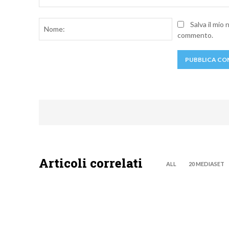
Commento:
Nome:
Salva il mio
commento.
Articoli correlati
ALL
20 MEDIASET