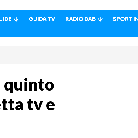
UIDE
GUIDA TV
RADIO DAB
SPORT I
 quinto
tta tv e