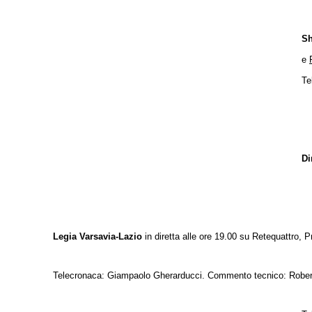
Sh
e
Te
Di
Legia Varsavia-Lazio
in diretta alle ore 19.00 su Retequattro,
Telecronaca: Giampaolo Gherarducci. Commento tecnico: Rober