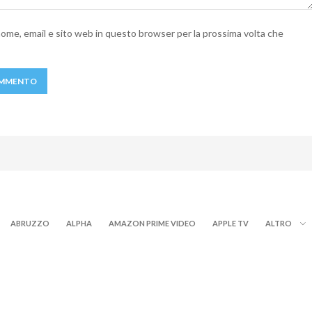
 nome, email e sito web in questo browser per la prossima volta che
ABRUZZO
ALPHA
AMAZON PRIME VIDEO
APPLE TV
ALTRO
NOW TV