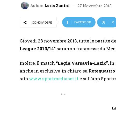
Autore
Loris Zanini
27 Novembre 2013
FACEBOOK
X
CONDIVIDERE
Giovedì 28 novembre 2013, tutte le partite de
League 2013/14”
saranno trasmesse da Med
Inoltre, il match
“Legia Varsavia-Lazio”
, i
anche in esclusiva in chiaro su
Retequattro
sito
www.sportmediaset.it
e sull’app Sportm
Ads
L