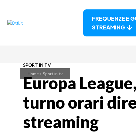
FREQUENZE E G
STREAMING
SPORT IN TV
Home
Sport in tv
Europa League,
turno orari dire
streaming