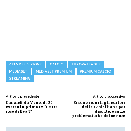
ALTA DEFINIZIONE
CALCIO
EUROPA LEAGUE
MEDIASET
MEDIASET PREMIUM
PREMIUM CALCIO
STREAMING
Articolo precedente
Articolo successivo
Canale5: da Venerdì 20
Si sono riuniti gli editori
Marzo in prima tv “Le tre
delle tv siciliane per
rose di Eva 3”
discutere sulle
problematiche del settore