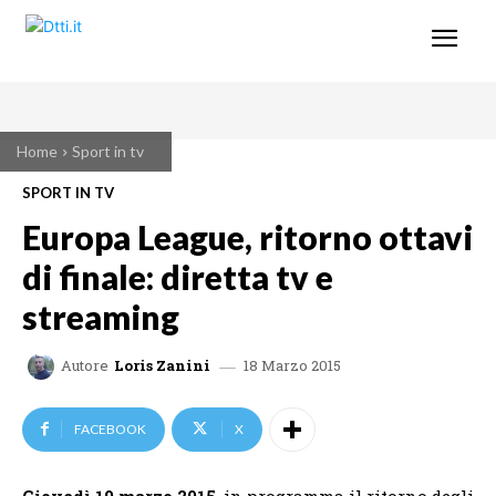
Home
Sport in tv
SPORT IN TV
Europa League, ritorno ottavi
di finale: diretta tv e
streaming
18 Marzo 2015
Autore
Loris Zanini
FACEBOOK
X
Giovedì 19 marzo 2015
, in programma il ritorno degli