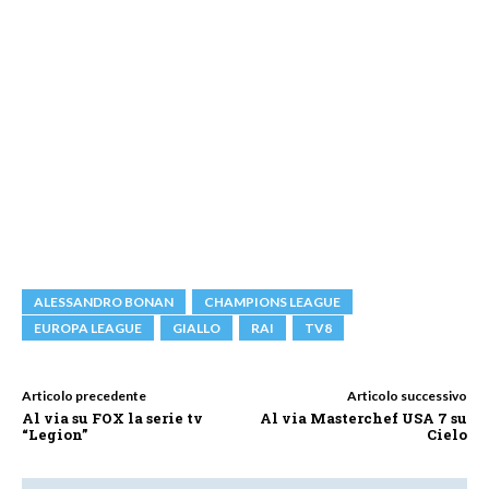
ALESSANDRO BONAN
CHAMPIONS LEAGUE
EUROPA LEAGUE
GIALLO
RAI
TV8
Articolo precedente
Articolo successivo
Al via su FOX la serie tv
Al via Masterchef USA 7 su
“Legion”
Cielo