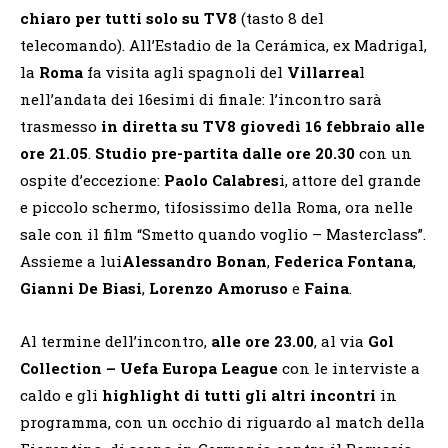
chiaro per tutti solo su TV8
(tasto 8 del
telecomando). All’Estadio de la Cerámica, ex Madrigal,
la
Roma
fa visita agli spagnoli del
Villarrea
l
nell’andata dei 16esimi di finale: l’incontro sarà
trasmesso
in diretta su TV8 giovedì 16 febbraio alle
ore 21.05
.
Studio pre-partita dalle ore 20.30
con un
ospite d’eccezione:
Paolo Calabres
i, attore del grande
e piccolo schermo, tifosissimo della Roma, ora nelle
sale con il film “Smetto quando voglio – Masterclass”.
Assieme a lui
Alessandro Bonan
,
Federica Fontana
,
Gianni De Biasi
,
Lorenzo Amoruso
e
Faina
.
Al termine dell’incontro,
alle ore 23.00
, al via
Gol
Collection – Uefa Europa League
con le interviste a
caldo e gli
highlight di tutti gli altri incontri
in
programma, con un occhio di riguardo al match della