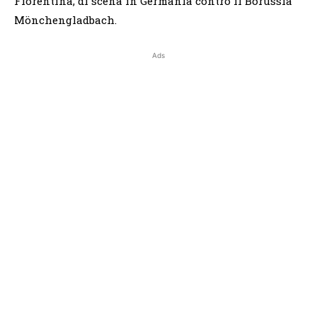
Fiorentina, di scena in Germania contro il Borussia
Mönchengladbach.
Ads