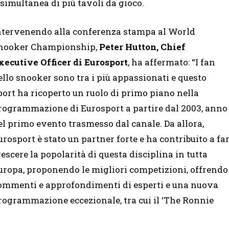
simultanea di più tavoli da gioco.
ntervenendo alla conferenza stampa al World
nooker Championship,
Peter Hutton, Chief
xecutive Officer di Eurosport
, ha affermato: “I fan
ello snooker sono tra i più appassionati e questo
port ha ricoperto un ruolo di primo piano nella
rogrammazione di Eurosport a partire dal 2003, anno
el primo evento trasmesso dal canale. Da allora,
urosport è stato un partner forte e ha contribuito a fa
rescere la popolarità di questa disciplina in tutta
uropa, proponendo le migliori competizioni, offrendo
ommenti e approfondimenti di esperti e una nuova
rogrammazione eccezionale, tra cui il ‘The Ronnie