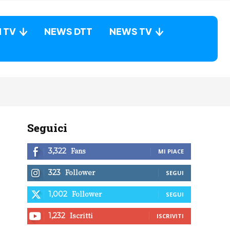
N TV
NEWS DTT
NEWS TV
Seguici
Fans
3,322
MI PIACE
Follower
323
SEGUI
Follower
1,002
SEGUI
Iscritti
1,232
ISCRIVITI