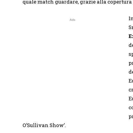
quale match guardare, grazie alla copertura 
I
Ads
S
E
d
s
p
d
E
c
E
c
p
O’Sullivan Show’.