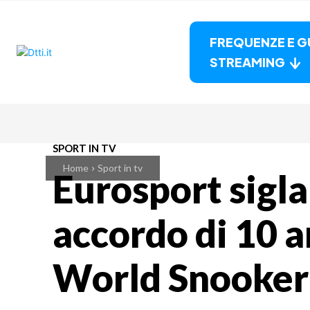
FREQUENZE E G
STREAMING
SPORT IN TV
Home
Sport in tv
Eurosport sigl
accordo di 10 a
World Snooker