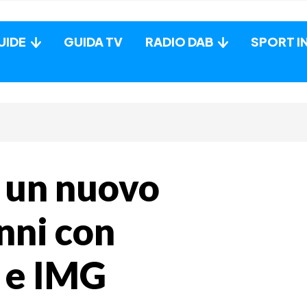
UIDE
GUIDA TV
RADIO DAB
SPORT I
a un nuovo
nni con
 e IMG