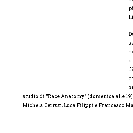
p
L
D
s
q
c
d
c
a
studio di “Race Anatomy” (domenica alle 19),
Michela Cerruti, Luca Filippi e Francesco Ma