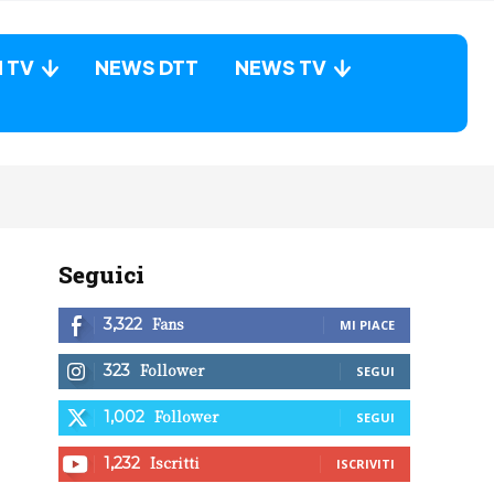
N TV
NEWS DTT
NEWS TV
Seguici
Fans
3,322
MI PIACE
Follower
323
SEGUI
Follower
1,002
SEGUI
Iscritti
1,232
ISCRIVITI