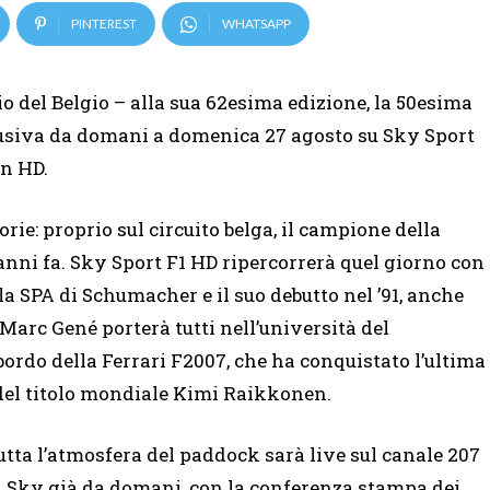
PINTEREST
WHATSAPP
io del Belgio – alla sua 62esima edizione, la 50esima
sclusiva da domani a domenica 27 agosto su Sky Sport
in HD.
rie: proprio sul circuito belga, il campione della
 anni fa. Sky Sport F1 HD ripercorrerà quel giorno con
a SPA di Schumacher e il suo debutto nel ’91, anche
, Marc Gené porterà tutti nell’università del
bordo della Ferrari F2007, che ha conquistato l’ultima
a del titolo mondiale Kimi Raikkonen.
utta l’atmosfera del paddock sarà live sul canale 207
i Sky già da domani, con la conferenza stampa dei