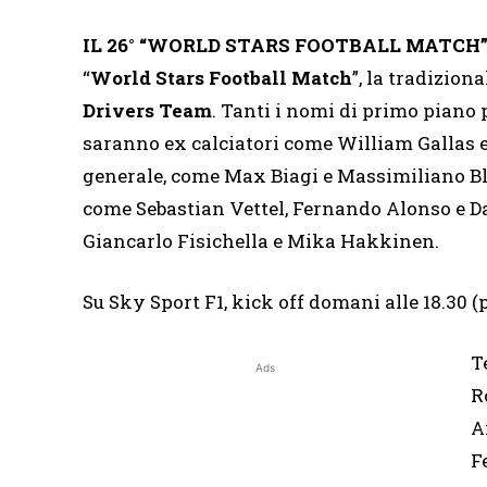
IL 26° “WORLD STARS FOOTBALL MATCH
“
World Stars Football Match
”, la tradizion
Drivers Team
. Tanti i nomi di primo piano p
saranno ex calciatori come William Gallas e
generale, come Max Biagi e Massimiliano Blar
come Sebastian Vettel, Fernando Alonso e D
Giancarlo Fisichella e Mika Hakkinen.
Su Sky Sport F1, kick off domani alle 18.30 (pr
T
Ads
R
A
F