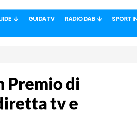
UIDE
GUIDA TV
RADIO DAB
SPORT I
n Premio di
iretta tv e