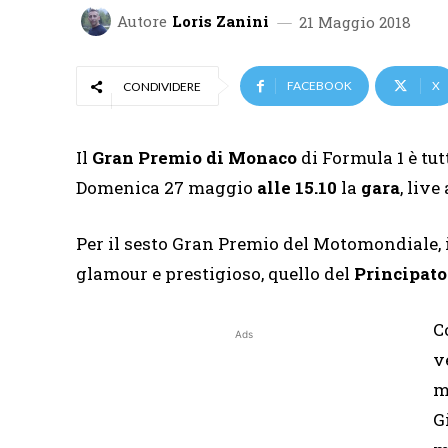
Autore
Loris Zanini
21 Maggio 2018
FACEBOOK
X
CONDIVIDERE
Il
Gran Premio di Monaco
di Formula 1 è tut
Domenica 27 maggio
alle 15.10
la
gara
, live
Per il sesto Gran Premio del Motomondiale, i 
glamour e prestigioso, quello del
Principato
C
Ads
v
m
G