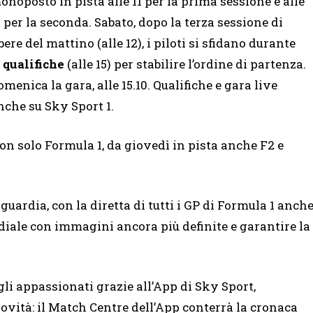
onoposto in pista alle 11 per la prima sessione e alle
5 per la seconda. Sabato, dopo la terza sessione di
ibere del mattino (alle 12), i piloti si sfidano durante
e
qualifiche
(alle 15) per stabilire l’ordine di partenza.
omenica la gara, alle 15.10. Qualifiche e gara live
nche su Sky Sport 1.
on solo Formula 1, da giovedì in pista anche F2 e
guardia, con la diretta di tutti i GP di Formula 1 anch
diale con immagini ancora più definite e garantire la
gli appassionati grazie all’App di Sky Sport,
ovità: il Match Centre dell’App conterrà la cronaca