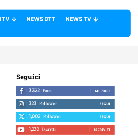
N TV
NEWS DTT
NEWS TV
Seguici
Fans
3,322
MI PIACE
Follower
323
SEGUI
Follower
1,002
SEGUI
Iscritti
1,232
ISCRIVITI