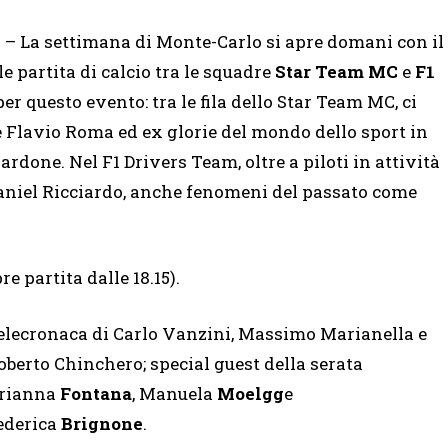
”
– La settimana di Monte-Carlo si apre domani con il
ale partita di calcio tra le squadre
Star Team MC
e
F1
er questo evento: tra le fila dello Star Team MC, ci
 Flavio Roma ed ex glorie del mondo dello sport in
done. Nel F1 Drivers Team, oltre a piloti in attività
aniel Ricciardo, anche fenomeni del passato come
e partita dalle 18.15).
elecronaca di Carlo Vanzini, Massimo Marianella e
oberto Chinchero; special guest della serata
rianna
Fontana
, Manuela
Moelgg
e
ederica
Brignone
.