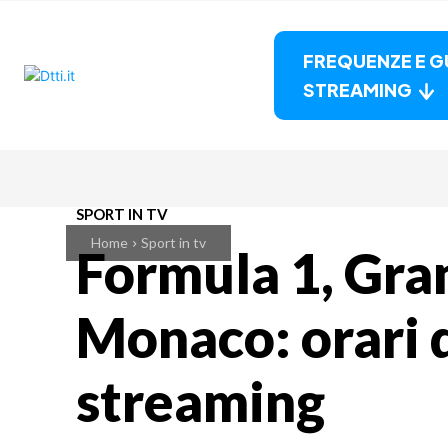
FREQUENZE E G
STREAMING
SPORT IN TV
Home
Sport in tv
Formula 1, Gra
Monaco: orari d
streaming