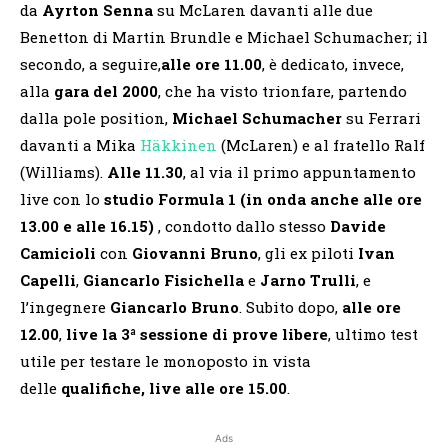
da
Ayrton Senna
su McLaren davanti alle due
Benetton di Martin Brundle e Michael Schumacher; il
secondo, a seguire,
alle ore 11.00
, è dedicato, invece,
alla
gara del 2000
, che ha visto trionfare, partendo
dalla pole position,
Michael Schumacher
su Ferrari
davanti a Mika
Häkkinen
(McLaren) e al fratello Ralf
(Williams).
Alle 11.30
, al via il primo appuntamento
live con lo
studio Formula 1 (in onda anche alle ore
13.00 e alle 16.15)
, condotto dallo stesso
Davide
Camicioli
con
Giovanni Bruno
, gli ex piloti
Ivan
Capelli
,
Giancarlo Fisichella
e
Jarno Trulli
, e
l’ingegnere
Giancarlo Bruno
. Subito dopo,
alle ore
12.00
,
live la 3
ª
sessione di prove libere
, ultimo test
utile per testare le monoposto in vista
delle
qualifiche, live alle ore 15.00
.
Ads