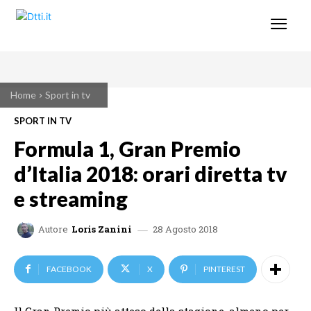
Home
Sport in tv
SPORT IN TV
Formula 1, Gran Premio
d’Italia 2018: orari diretta tv
e streaming
28 Agosto 2018
Autore
Loris Zanini
FACEBOOK
X
PINTEREST
Il Gran Premio più atteso della stagione, almeno per