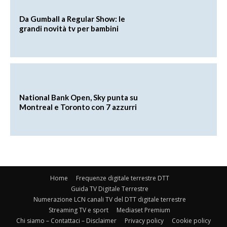
Da Gumball a Regular Show: le
grandi novità tv per bambini
National Bank Open, Sky punta su
Montreal e Toronto con 7 azzurri
Home
Frequenze digitale terrestre DTT
Guida TV Digitale Terrestre
Numerazione LCN canali TV del DTT digitale terrestre
Streaming TV e sport
Mediaset Premium
Chi siamo – Contattaci – Disclaimer
Privacy policy
Cookie policy