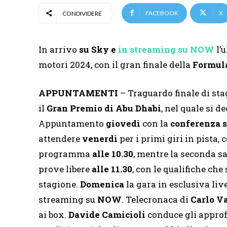
FACEBOOK
X
CONDIVIDERE
In arrivo
su Sky e
in streaming su NOW
l’
motori 2024, con il gran finale della
Formula
APPUNTAMENTI
– Traguardo finale di st
il
Gran Premio di Abu Dhabi
, nel quale si d
Appuntamento
giovedì
con la
conferenza s
attendere
venerdì
per i primi giri in pista,
programma
alle 10.30
, mentre la seconda s
prove libere
alle 11.30
, con le qualifiche ch
stagione.
Domenica
la gara in esclusiva liv
streaming su
NOW
. Telecronaca di
Carlo V
ai box.
Davide Camicioli
conduce gli appro