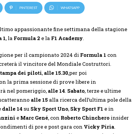
PINTEREST
WHATSAPP
ultimo appassionante fine settimana della stagione
 1
, la
Formula 2
e la
F1 Academy
.
agione per il campionato 2024 di
Formula 1
con
ecreterà il vincitore del Mondiale Costruttori.
tampa dei piloti
,
alle
15.30
,per poi
 con la prima sessione di prove libere in
arà nel pomeriggio,
alle 14
.
Sabato
, terze e ultime
e scatteranno
alle 15
alla ricerca dell’ultima pole della
e
dalle
14
su
Sky Sport Uno
,
Sky Sport F1
e in
anzini
e
Marc Gené
, con
Roberto Chinchero
insider
fondimenti di pre e post gara con
Vicky Piria
.