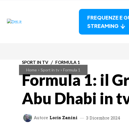
FREQUENZE E G
STREAMING
SPORT IN TV
FORMULA 1
Home
Sport in tv
Formula 1
Formula 1: il G
Abu Dhabi in t
Autore
Loris Zanini
3 Dicembre 2024