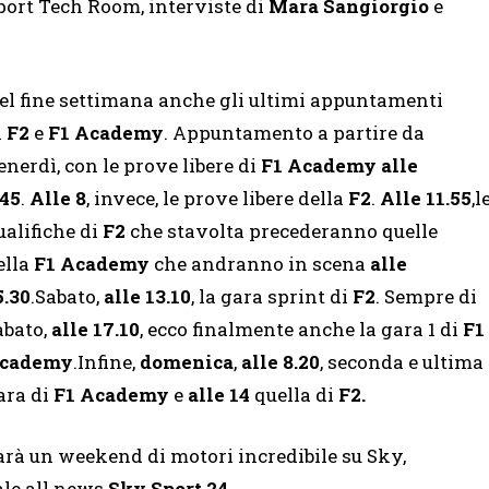
port Tech Room, interviste di
Mara Sangiorgio
e
el fine settimana anche gli ultimi appuntamenti
i
F2
e
F1 Academy
. Appuntamento a partire da
enerdì, con le prove libere di
F1 Academy
alle
.45
.
Alle 8
, invece, le prove libere della
F2
.
Alle 11.55
,l
ualifiche di
F2
che stavolta precederanno quelle
ella
F1 Academy
che andranno in scena
alle
5.30
.Sabato,
alle 13.10
, la gara sprint di
F2
. Sempre di
abato,
alle 17.10
, ecco finalmente anche la gara 1 di
F1
cademy
.Infine,
domenica
,
alle 8.20
, seconda e ultima
ara di
F1 Academy
e
alle 14
quella di
F2.
arà un weekend di motori incredibile su Sky,
le all news
Sky Sport 24
.