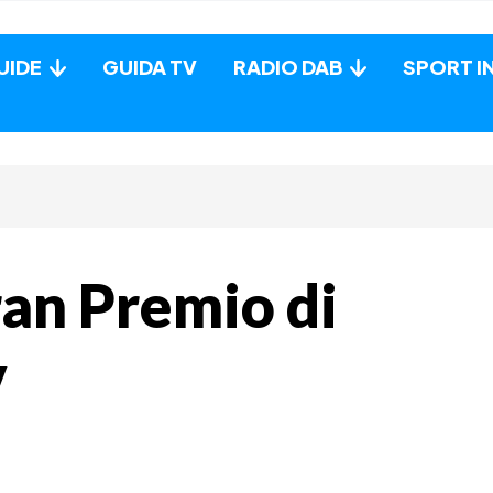
UIDE
GUIDA TV
RADIO DAB
SPORT I
ran Premio di
v