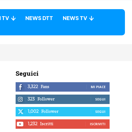
N TV
NEWS DTT
NEWS TV
Seguici
Fans
3,322
MI PIACE
Follower
323
SEGUI
Follower
1,002
SEGUI
Iscritti
1,232
ISCRIVITI