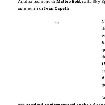
Analisi tecniche di
Matteo Bobbi
alla Sky S
commenti di
Ivan Capelli
.
N
Ads
d
v
6
q
d
1
s
A
g
S
con
continui aggiornamenti
anche sul cana