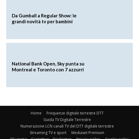
Da Gumball a Regular Show: le
grandi novità tv per bambini
National Bank Open, Sky punta su
Montreal e Toronto con 7 azzurri
Home
Frequenze digitale terrestre DTT
Guida TV Digitale Terrestre
Numerazione LCN canali TV del DTT digitale terrestre
Streaming TV e sport
Mediaset Premium