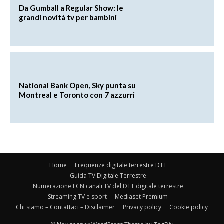
Da Gumball a Regular Show: le
grandi novità tv per bambini
National Bank Open, Sky punta su
Montreal e Toronto con 7 azzurri
Home
Frequenze digitale terrestre DTT
Guida TV Digitale Terrestre
Numerazione LCN canali TV del DTT digitale terrestre
Streaming TV e sport
Mediaset Premium
Chi siamo – Contattaci – Disclaimer
Privacy policy
Cookie policy