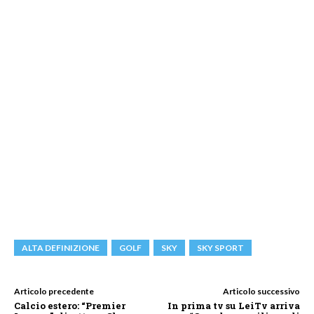
ALTA DEFINIZIONE
GOLF
SKY
SKY SPORT
Articolo precedente
Articolo successivo
Calcio estero: “Premier
In prima tv su LeiTv arriva