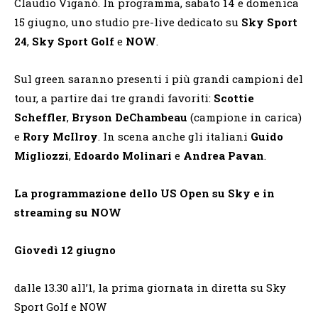
Claudio Viganò. In programma, sabato 14 e domenica
15 giugno, uno studio pre-live dedicato su
Sky Sport
24
,
Sky Sport Golf
e
NOW
.
Sul green saranno presenti i più grandi campioni del
tour, a partire dai tre grandi favoriti:
Scottie
Scheffler
,
Bryson DeChambeau
(campione in carica)
e
Rory McIlroy
. In scena anche gli italiani
Guido
Migliozzi
,
Edoardo Molinari
e
Andrea Pavan
.
La programmazione dello US Open su Sky e in
streaming su NOW
Giovedì 12 giugno
dalle 13.30 all’1, la prima giornata in diretta su Sky
Sport Golf e NOW