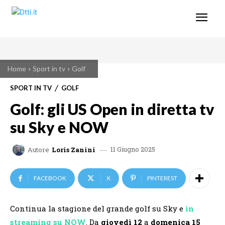
Home
Sport in tv
Golf
SPORT IN TV
GOLF
Golf: gli US Open in diretta tv
su Sky e NOW
11 Giugno 2025
Autore
Loris Zanini
FACEBOOK
X
PINTEREST
Continua la stagione del grande golf su Sky e
in
streaming su NOW
. Da
giovedì 12
a
domenica 15