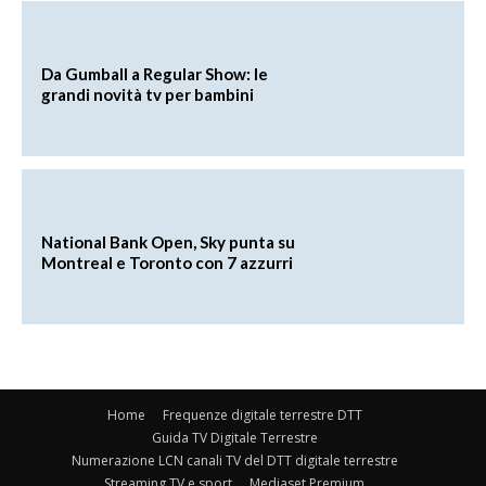
Da Gumball a Regular Show: le
grandi novità tv per bambini
National Bank Open, Sky punta su
Montreal e Toronto con 7 azzurri
Home
Frequenze digitale terrestre DTT
Guida TV Digitale Terrestre
Numerazione LCN canali TV del DTT digitale terrestre
Streaming TV e sport
Mediaset Premium