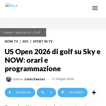
Home
Sport in tv
Golf
NOW TV
SKY
SPORT IN TV
US Open 2026 di golf su Sky e
NOW: orari e
programmazione
17 Giugno 2026
Autore
Loris Zanini
FACEBOOK
X
PINTEREST