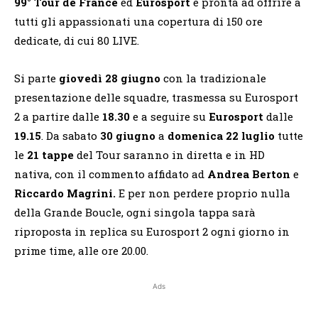
99° Tour de France
ed
Eurosport
è pronta ad offrire a
tutti gli appassionati una copertura di 150 ore
dedicate, di cui 80 LIVE.
Si parte
giovedì 28 giugno
con
la tradizionale
presentazione delle squadre, trasmessa su Eurosport
2 a partire dalle
18.30
e a seguire su
Eurosport
dalle
19.15
. Da sabato
30 giugno
a
domenica 22 luglio
tutte
le
21 tappe
del Tour saranno in diretta e in HD
nativa, con il commento affidato ad
Andrea Berton
e
Riccardo Magrini.
E per non perdere proprio nulla
della Grande Boucle, ogni singola tappa sarà
riproposta in replica su Eurosport 2 ogni giorno in
prime time, alle ore 20.00.
Ads