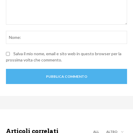
Commento:
No
Salva il mio nome, email e sito web in questo browser per la
prossima volta che commento.
Articoli correlati
ALL
ALTRO