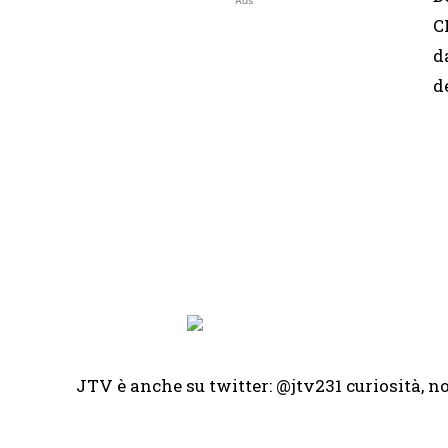
Ads
C
d
d
JTV è anche su twitter: @jtv231 curiosità, n