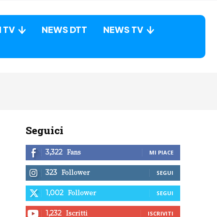
N TV
NEWS DTT
NEWS TV
Seguici
Fans
3,322
MI PIACE
Follower
323
SEGUI
Follower
1,002
SEGUI
Iscritti
1,232
ISCRIVITI