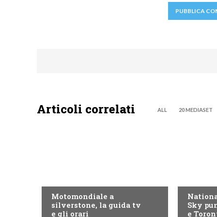
Articoli correlati
ALL
20 MEDIASET
MOTO GP
NOW TV
Motomondiale a
Nationa
silverstone, la guida tv
Sky pun
e gli orari
e Toron