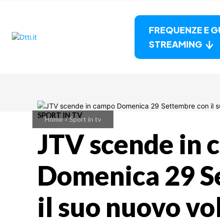
FREQUENZE E G
STREAMING
SPORT IN TV
Home
Sport in tv
JTV scende in
Domenica 29 S
il suo nuovo vo