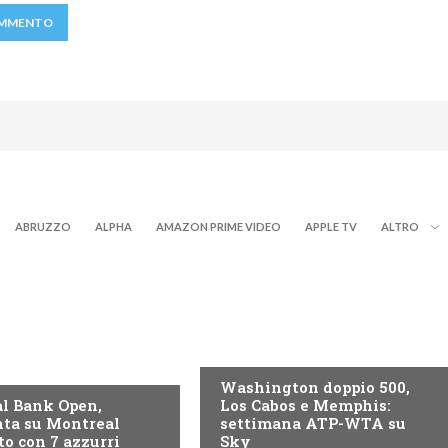
ABRUZZO
ALPHA
AMAZON PRIME VIDEO
APPLE TV
ALTRO
NOW TV
Washington doppio 500,
l Bank Open,
Los Cabos e Memphis:
ta su Montreal
settimana ATP-WTA su
to con 7 azzurri
Sky