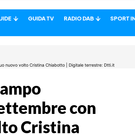
UIDE
GUIDA TV
RADIO DAB
SPORT I
 campo
ettembre con
lto Cristina