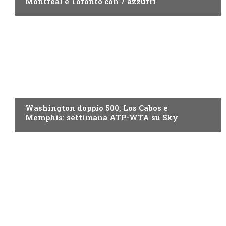
Montreal e Toronto con 7 azzurri
NOW TV
Washington doppio 500, Los Cabos e
Memphis: settimana ATP-WTA su Sky