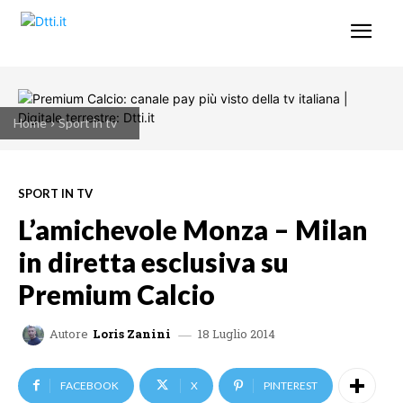
Home
Sport in tv
SPORT IN TV
L’amichevole Monza – Milan
in diretta esclusiva su
Premium Calcio
18 Luglio 2014
Autore
Loris Zanini
FACEBOOK
X
PINTEREST