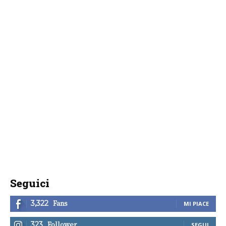
Seguici
Fans
3,322
MI PIACE
Follower
323
SEGUI