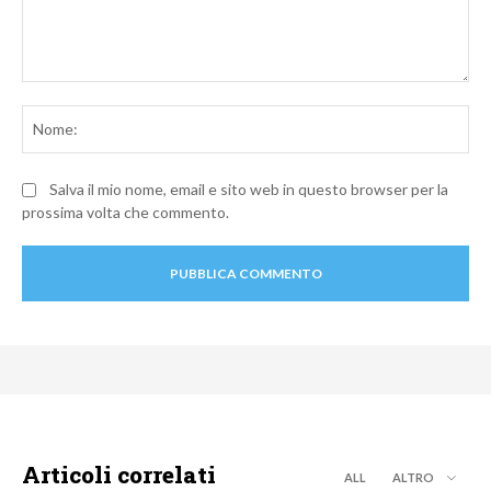
Commento:
No
Salva il mio nome, email e sito web in questo browser per la
prossima volta che commento.
Articoli correlati
ALL
ALTRO