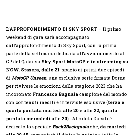
L’APPROFONDIMENTO DI SKY SPORT
– Il primo
weekend di gara sarà accompagnato
dall’approfondimento di Sky Sport, con la prima
parte della settimana dedicata all’avvicinamento al
GP del Qatar su
Sky Sport MotoGP e in streaming su
NOW
.
Stasera, dalle 21
, spazio ai primi due episodi
di
MotoGP Unseen
, una esclusiva serie firmata Dorna,
per rivivere le emozioni della stagione 2023 che ha
incoronato
Francesco Bagnaia
campione del mondo
con contenuti inediti e interviste esclusive (
terza e
quarta puntata martedì alle 20
e
alle 22,
quinta
puntata mercoledì alle 20
) . Al pilota Ducati è
dedicato lo speciale
Back2Backgnaia
che,
da martedì
alle 20.45,
racconterà il dietro le quinte e tutte le