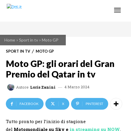
Home
Sport in tv
Moto GP
SPORT IN TV
MOTO GP
Moto GP: gli orari del Gran
Premio del Qatar in tv
4 Marzo 2024
Autore
Loris Zanini
FACEBOOK
X
PINTEREST
Tutto pronto per l’inizio di stagione
del
Motomondiale
su Sky e
in streaming su NOW
.