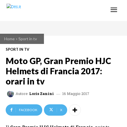
Home
Sport in tv
SPORT IN TV
Moto GP, Gran Premio HJC
Helmets di Francia 2017:
orari in tv
16 Maggio 2017
Autore
Loris Zanini
FACEBOOK
X
Il
Gran Premio HJC Helmets di Francia
, quinta