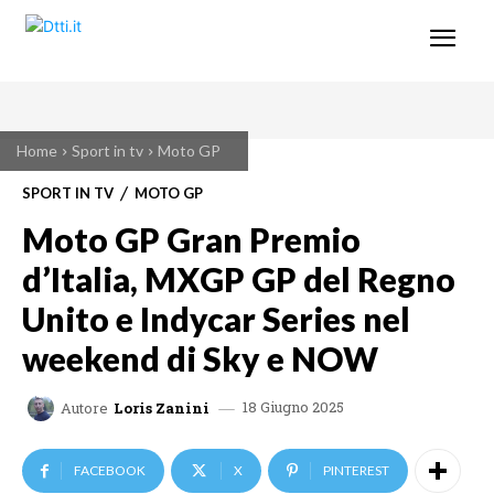
Home
Sport in tv
Moto GP
SPORT IN TV
MOTO GP
Moto GP Gran Premio
d’Italia, MXGP GP del Regno
Unito e Indycar Series nel
weekend di Sky e NOW
18 Giugno 2025
Autore
Loris Zanini
FACEBOOK
X
PINTEREST