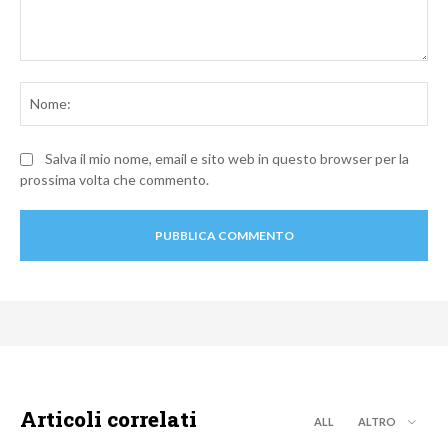
Commento:
No
Salva il mio nome, email e sito web in questo browser per la
prossima volta che commento.
Articoli correlati
ALL
ALTRO