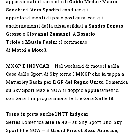
appassionati il racconto di
Guido Meda
e
Mauro
Sanchini
.
Vera Spadini
conduce gli
approfondimenti di pre e post gara, con gli
aggiornamenti dalla pista affidati a
Sandro Donato
Grosso
e
Giovanni Zamagni
. A
Rosario
Triolo
e
Mattia Pasini
il commento
di
Moto2
e
Moto3
.
MXGP E INDYCAR
– Nel weekend di motori nella
Casa dello Sport di Sky torna l’
MXGP
che fa tappa a
Matterley Basin per il
GP del Regno Unito
. Domenica
su Sky Sport Max e NOW il doppio appuntamento,
con Gara 1 in programma alle 15 e Gara 2 alle 18.
Torna in pista anche l’
NTT Indycar
Series
.Domenica
alle 19.40
– su Sky Sport Uno, Sky
Sport F1 e NOW – il
Grand Prix of Road America
,