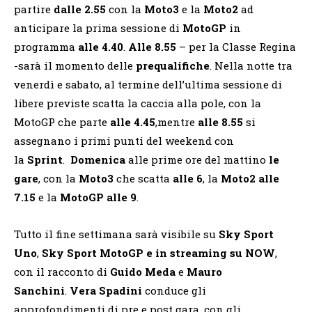
partire
dalle 2.55
con la
Moto3
e la
Moto2
ad
anticipare la prima sessione di
MotoGP
in
programma
alle 4.40
.
Alle 8.55
– per la Classe Regina
-sarà il momento delle
prequalifiche
. Nella notte tra
venerdì e sabato, al termine dell’ultima sessione di
libere previste scatta la caccia alla pole, con la
MotoGP che parte
alle 4.45
,mentre
alle 8.55
si
assegnano i primi punti del weekend con
la
Sprint
.
Domenica
alle prime ore del mattino
le
gare
, con la
Moto3
che scatta
alle 6
, la
Moto2 alle
7.15
e la
MotoGP alle 9
.
Tutto il fine settimana sarà visibile su
Sky Sport
Uno
,
Sky Sport MotoGP e in streaming su
NOW
,
con il racconto di
Guido Meda
e
Mauro
Sanchini
.
Vera Spadini
conduce gli
approfondimenti di pre e post gara, con gli