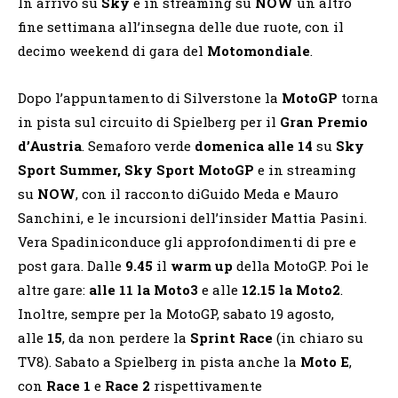
In arrivo su
Sky
e in streaming su
NOW
un altro
fine settimana all’insegna delle due ruote, con il
decimo weekend di gara del
Motomondiale
.
Dopo l’appuntamento di Silverstone la
MotoGP
torna
in pista sul circuito di Spielberg per il
Gran Premio
d’Austria
. Semaforo verde
domenica alle 14
su
Sky
Sport Summer, Sky Sport MotoGP
e in streaming
su
NOW
, con il racconto diGuido Meda e Mauro
Sanchini, e le incursioni dell’insider Mattia Pasini.
Vera Spadiniconduce gli approfondimenti di pre e
post gara. Dalle
9.45
il
warm up
della MotoGP. Poi le
altre gare:
alle 11 la Moto3
e alle
12.15
la Moto2
.
Inoltre, sempre per la MotoGP, sabato 19 agosto,
alle
15
, da non perdere la
Sprint Race
(in chiaro su
TV8). Sabato a Spielberg in pista anche la
Moto E
,
con
Race 1
e
Race 2
rispettivamente