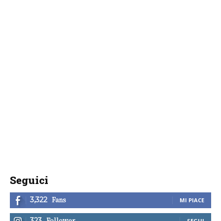
Seguici
Fans
3,322
MI PIACE
Follower
323
SEGUI