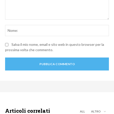
Commento:
No
Salva il mio nome, email e sito web in questo browser per la
prossima volta che commento.
Articoli correlati
ALL
ALTRO