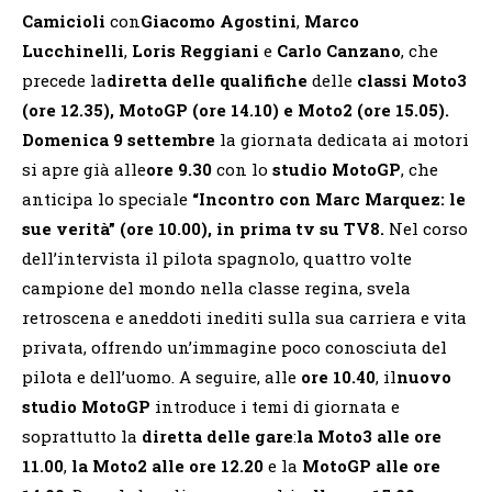
Camicioli
con
Giacomo Agostini
,
Marco
Lucchinelli
,
Loris Reggiani
e
Carlo Canzano
, che
precede la
diretta delle qualifiche
delle
classi Moto3
(ore 12.35), MotoGP (ore 14.10) e Moto2 (ore 15.05).
Domenica 9 settembre
la giornata dedicata ai motori
si apre già alle
ore 9.30
con lo
studio MotoGP
, che
anticipa
lo speciale
“Incontro con Marc Marquez: le
sue verità” (ore 10.00), in prima tv su TV8.
Nel corso
dell’intervista il pilota spagnolo, quattro volte
campione del mondo nella classe regina, svela
retroscena e aneddoti inediti sulla sua carriera e vita
privata, offrendo un’immagine poco conosciuta del
pilota e dell’uomo. A seguire, alle
ore 10.40
, il
nuovo
studio MotoGP
introduce i temi di giornata e
soprattutto la
diretta delle gare
:
la Moto3 alle ore
11.00
,
la Moto2 alle ore 12.20
e la
MotoGP alle ore