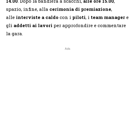
14.00
. Dopo la bandiera a scacchi,
alle ore 15.00
,
spazio, infine, alla
cerimonia di premiazione
,
alle
interviste a caldo
con i
piloti
, i
team manager
e
gli
addetti ai lavori
per approfondire e commentare
la gara.
Ads