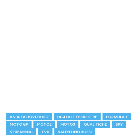
ANDREA DOVIZIOSO
DIGITALE TERRESTRE
FORMULA 1
MOTO GP
MOTO2
MOTO3
QUALIFICHE
SKY
STREAMING
TV8
VALENTINO ROSSI