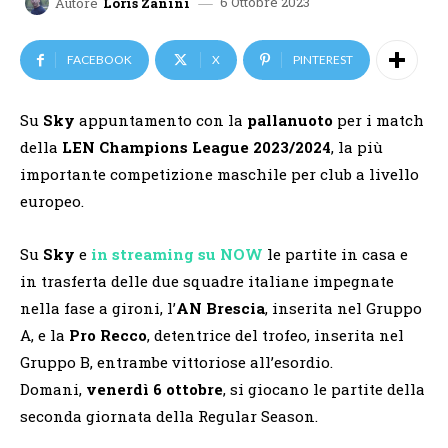
6 Ottobre 2023
Autore
Loris Zanini
FACEBOOK
X
PINTEREST
Su
Sky
appuntamento con la
pallanuoto
per i match
della
LEN Champions League 2023/2024
, la più
importante competizione maschile per club a livello
europeo.
Su
Sky
e
in streaming su NOW
le partite in casa e
in trasferta delle due squadre italiane impegnate
nella fase a gironi, l’
AN Brescia
, inserita nel Gruppo
A, e la
Pro Recco
, detentrice del trofeo, inserita nel
Gruppo B, entrambe vittoriose all’esordio.
Domani,
venerdì 6 ottobre
, si giocano le partite della
seconda giornata della Regular Season.