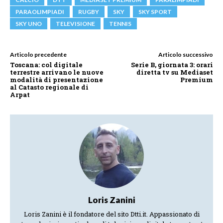
PARAOLIMPIADI
RUGBY
SKY
SKY SPORT
SKY UNO
TELEVISIONE
TENNIS
Articolo precedente
Articolo successivo
Toscana: col digitale
Serie B, giornata 3: orari
terrestre arrivano le nuove
diretta tv su Mediaset
modalità di presentazione
Premium
al Catasto regionale di
Arpat
Loris Zanini
Loris Zanini è il fondatore del sito Dtti.it. Appassionato di