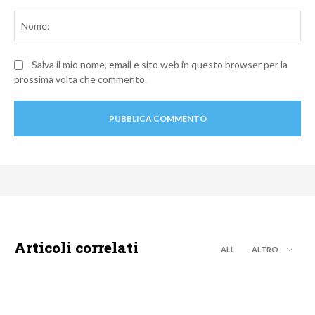
Commento:
No
Salva il mio nome, email e sito web in questo browser per la
prossima volta che commento.
Articoli correlati
ALL
ALTRO