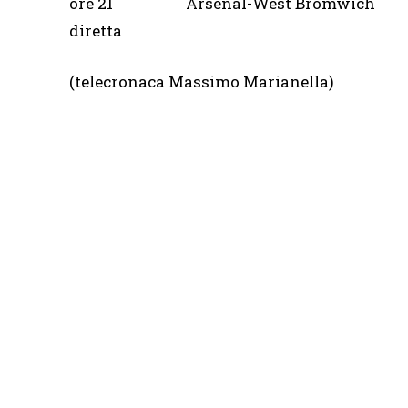
ore 21 Arsenal-West 
diretta
(telecronaca Massimo Marianella)