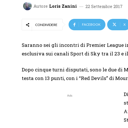
Autore
Loris Zanini
22 Settembre 2017
FACEBOOK
X
CONDIVIDERE
Saranno
sei gli incontri di Premier League i
esclusiva sui canali Sport di Sky tra il 23 e i
Dopo cinque turni disputati, sono le due d
testa con 13 punti, con i “Red Devils” di Mo
D
Ads
s
A
S