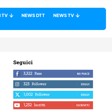
N TV
NEWS DTT
NEWS TV
Seguici
Fans
3,322
MI PIACE
Follower
323
SEGUI
Follower
1,002
SEGUI
Iscritti
1,232
ISCRIVITI