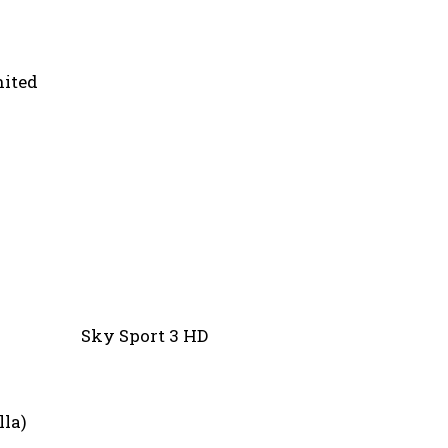
ton-Manchester United
 Show” Sky Sport 3 HD
lla)