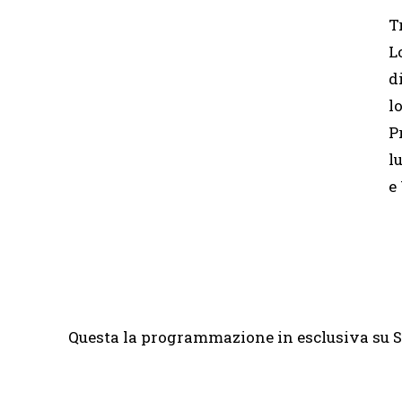
T
L
d
l
P
l
e
Questa la programmazione in esclusiva su S