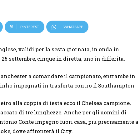
PINTEREST
WHATSAPP
nglese, validi per la sesta giornata, in onda in
l 25 settembre, cinque in diretta, uno in differita.
i Manchester a comandare il campionato, entrambe in
urinho impegnati in trasferta contro il Southampton.
ietro alla coppia di testa ecco il Chelsea campione,
taccato di tre lunghezze. Anche per gli uomini di
ntonio Conte impegno fuori casa, più precisamente a
toke, dove affronterà il City.