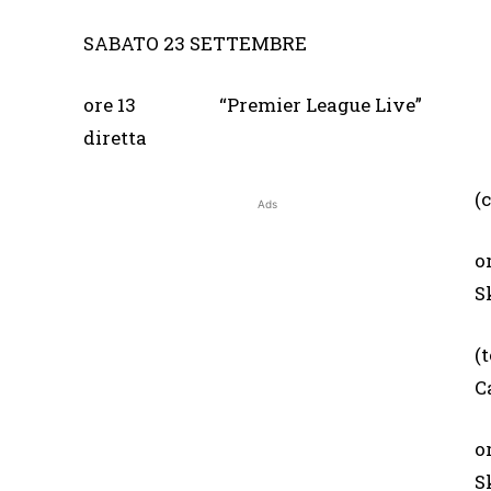
SABATO 23 SETTEMBRE
ore 13 “Premier Leag
diretta
(
Ads
(
C
o