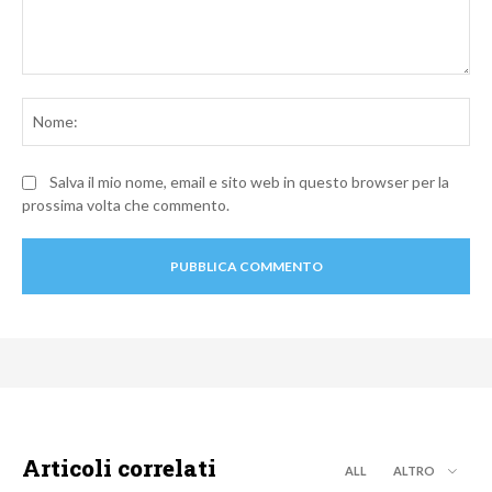
Commento:
No
Salva il mio nome, email e sito web in questo browser per la
prossima volta che commento.
Articoli correlati
ALL
ALTRO