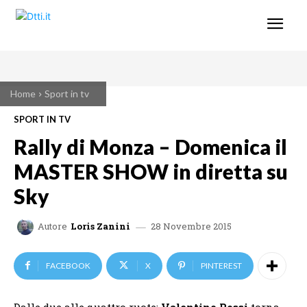
Home
Sport in tv
SPORT IN TV
Rally di Monza – Domenica il
MASTER SHOW in diretta su
Sky
28 Novembre 2015
Autore
Loris Zanini
FACEBOOK
X
PINTEREST
Dalle due alle quattro ruote:
Valentino Rossi
torna