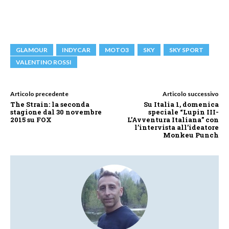
GLAMOUR
INDYCAR
MOTO3
SKY
SKY SPORT
VALENTINO ROSSI
Articolo precedente
Articolo successivo
The Strain: la seconda
Su Italia 1, domenica
stagione dal 30 novembre
speciale “Lupin III-
2015 su FOX
L’Avventura Italiana” con
l’intervista all’ideatore
Monkeu Punch