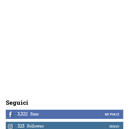
Seguici
Fans
3,322
MI PIACE
Follower
323
SEGUI