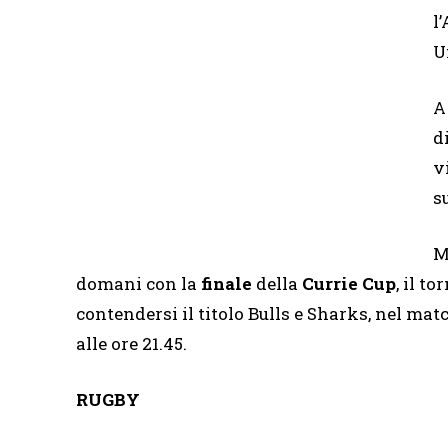
l
U
A
d
v
s
M
domani con la
finale
della
Currie Cup
, il t
contendersi il titolo Bulls e Sharks, nel ma
alle ore 21.45.
RUGBY