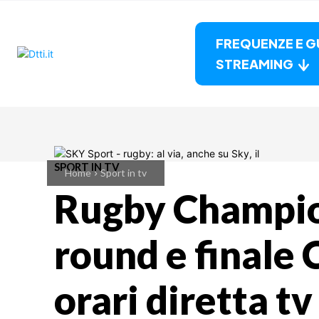
FREQUENZE E G
STREAMING
SPORT IN TV
Home
Sport in tv
Rugby Champio
round e finale 
orari diretta t