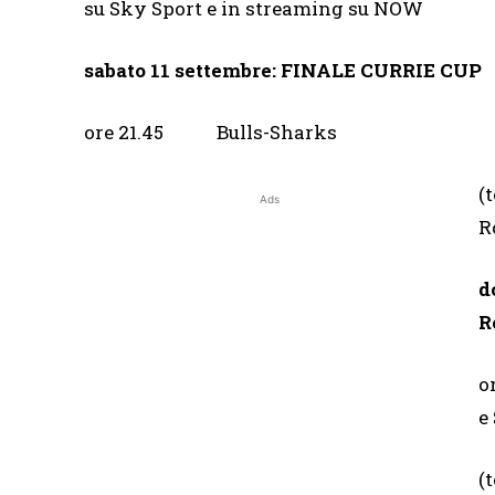
su Sky Sport e in streaming su NOW
sabato 11 settembre: FINALE CURRIE CUP
ore 21.45 Bulls-Sharks 
(
Ads
R
d
R
o
e
(