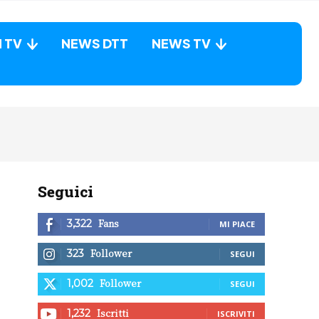
N TV
NEWS DTT
NEWS TV
Seguici
Fans
3,322
MI PIACE
Follower
323
SEGUI
Follower
1,002
SEGUI
Iscritti
1,232
ISCRIVITI