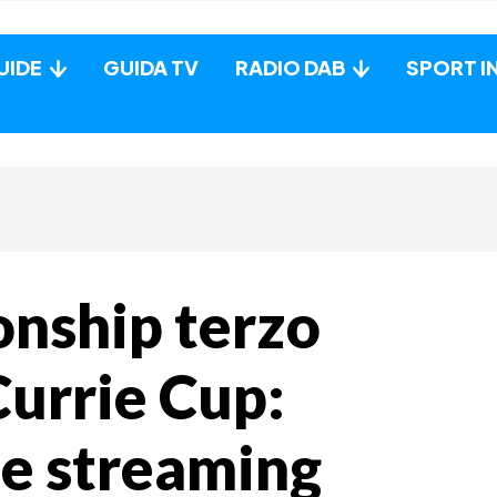
UIDE
GUIDA TV
RADIO DAB
SPORT I
nship terzo
Currie Cup:
v e streaming