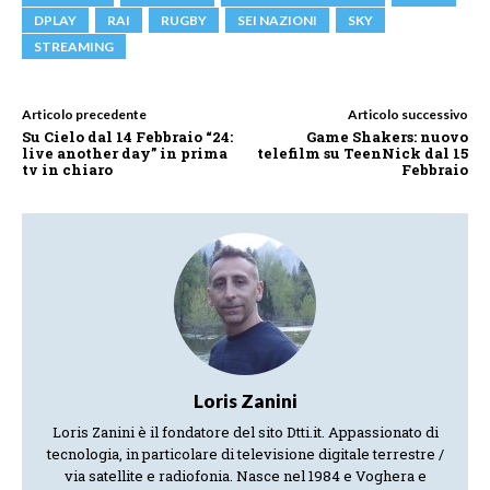
DPLAY
RAI
RUGBY
SEI NAZIONI
SKY
STREAMING
Articolo precedente
Articolo successivo
Su Cielo dal 14 Febbraio “24:
Game Shakers: nuovo
live another day” in prima
telefilm su TeenNick dal 15
tv in chiaro
Febbraio
Loris Zanini
Loris Zanini è il fondatore del sito Dtti.it. Appassionato di
tecnologia, in particolare di televisione digitale terrestre /
via satellite e radiofonia. Nasce nel 1984 e Voghera e