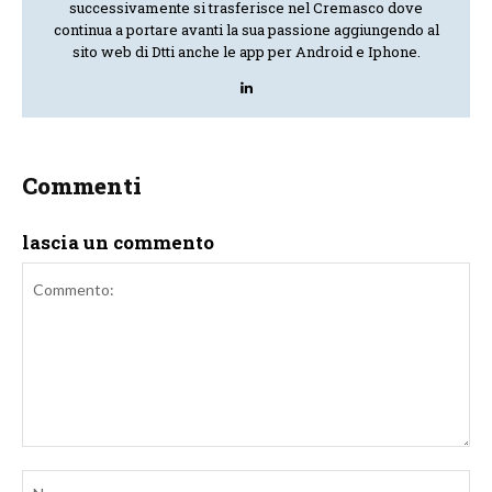
successivamente si trasferisce nel Cremasco dove
continua a portare avanti la sua passione aggiungendo al
sito web di Dtti anche le app per Android e Iphone.
Commenti
lascia un commento
Commento:
No