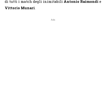
di tutti i match degli inimitabili
Antonio Raimondi
e
Vittorio Munari
.
Ads