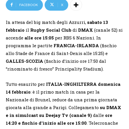
FACEBOOK
X
In attesa del big match degli Azzurri,
sabato 13
febbraio
il
Rugby Social Club
di
DMAX
(canale 52) si
accende
alle ore 15:05
per RBS 6 Nazioni. In
programma le partite
FRANCIA-IRLANDA
(fischio
allo Stade de France di Saint-Denis alle 15:25) e
GALLES-SCOZIA
(fischio d’inizio ore 17:50 dal
“rinominato di fresco” Principality Stadium).
Tutto esaurito per
ITALIA-INGHILTERRA
domenica
14 febbraio
: è il primo match in casa per la
Nazionale di Brunel, reduce da una prima giornata
giocata alla grande a Parigi. Collegamento
su DMAX
e in simulcast su Deejay Tv (canale 9)
dalle
ore
14:20 e fischio d’inizio alle ore 15:00
. Telecronache