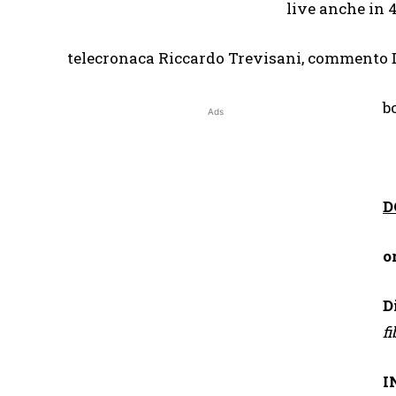
live anche in 
telecronaca Riccardo Trevisani, commento 
b
Ads
D
o
fi
I