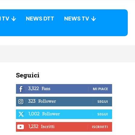
N TV
NEWS DTT
NEWS TV
Seguici
Fans
3,322
MI PIACE
Follower
323
SEGUI
Follower
1,002
SEGUI
Iscritti
1,232
ISCRIVITI