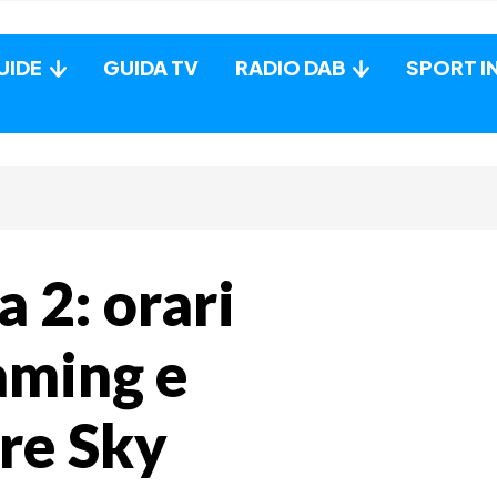
UIDE
GUIDA TV
RADIO DAB
SPORT I
a 2: orari
eaming e
tre Sky