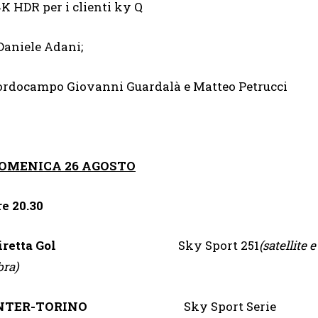
4K HDR per i clienti ky Q
Daniele Adani;
ordocampo Giovanni Guardalà e Matteo Petrucci
OMENICA 26 AGOSTO
re 20.30
Diretta Gol
Sky Sport 251
(satellite e
bra)
NTER-TORINO
Sky Sport Serie