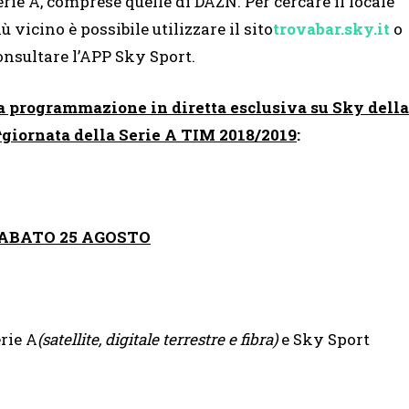
erie A, comprese quelle di DAZN. Per cercare il locale
iù vicino è possibile utilizzare il sito
trovabar.sky.it
o
onsultare l’APP Sky Sport.
a programmazione in diretta esclusiva su Sky della
^giornata della Serie A TIM 2018/2019
:
ABATO 25 AGOSTO
rie A
(satellite, digitale terrestre e fibra)
e Sky Sport