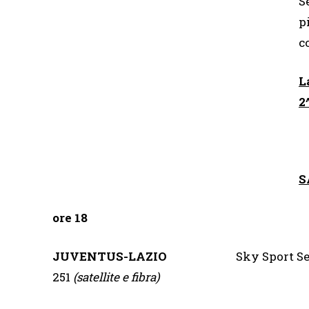
S
p
c
L
2
S
ore 18
JUVENTUS-LAZIO
Sky Sport Se
251
(satellite e fibra)