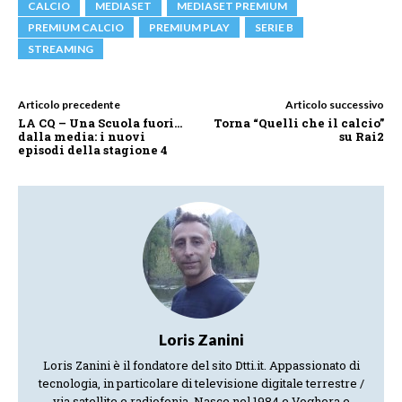
CALCIO
MEDIASET
MEDIASET PREMIUM
PREMIUM CALCIO
PREMIUM PLAY
SERIE B
STREAMING
Articolo precedente
Articolo successivo
LA CQ – Una Scuola fuori…
Torna “Quelli che il calcio”
dalla media: i nuovi
su Rai2
episodi della stagione 4
Loris Zanini
Loris Zanini è il fondatore del sito Dtti.it. Appassionato di
tecnologia, in particolare di televisione digitale terrestre /
via satellite e radiofonia. Nasce nel 1984 e Voghera e