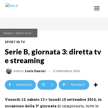
Home
Sport in tv
SPORT IN TV
Serie B, giornata 3: diretta tv
e streaming
11 Settembre 2014
Autore
Loris Zanini
FACEBOOK
X
PINTEREST
Venerdì 12
,
sabato 13
e
lunedì 15 settembre 2014, in
occasione della 3ª giornata
di campionato, tutte le