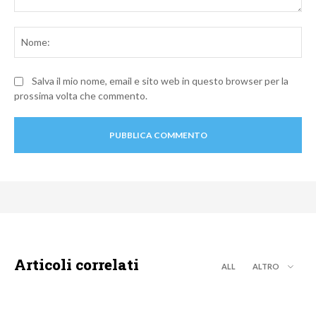
Commento:
No
Salva il mio nome, email e sito web in questo browser per la
prossima volta che commento.
Articoli correlati
ALL
ALTRO