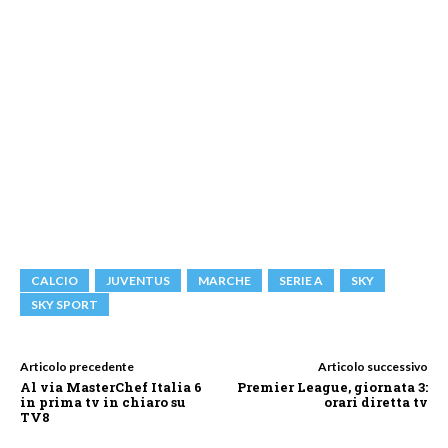
CALCIO
JUVENTUS
MARCHE
SERIE A
SKY
SKY SPORT
Articolo precedente
Articolo successivo
Al via MasterChef Italia 6
Premier League, giornata 3:
in prima tv in chiaro su
orari diretta tv
TV8