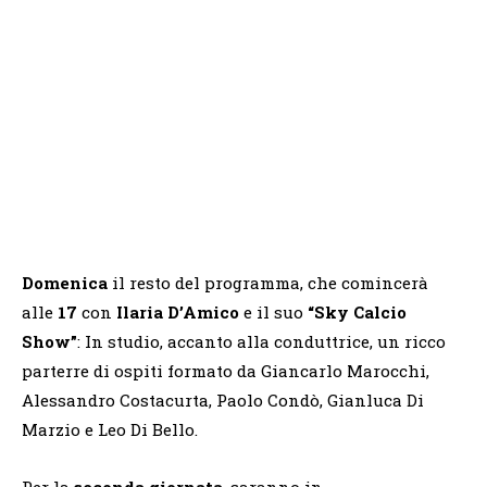
Domenica
il resto del programma, che comincerà
alle
17
con
Ilaria D’Amico
e il suo
“Sky Calcio
Show”
: In studio, accanto alla conduttrice, un ricco
parterre di ospiti formato da Giancarlo Marocchi,
Alessandro Costacurta, Paolo Condò, Gianluca Di
Marzio e Leo Di Bello.
Per la
seconda giornata
, saranno in