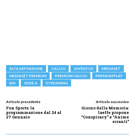
ALTA DEFINIZIONE
CALCIO
JUVENTUS
MEDIASET
MEDIASET PREMIUM
PREMIUM CALCIO
PREMIUM PLAY
RAI
SERIE A
STREAMING
Articolo precedente
Articolo successivo
Fox Sports: la
Giorno della Memoria:
programmazione dal 24 al
laeffe propone
27 Gennaio
“Conspiracy” e “Anime
erranti”