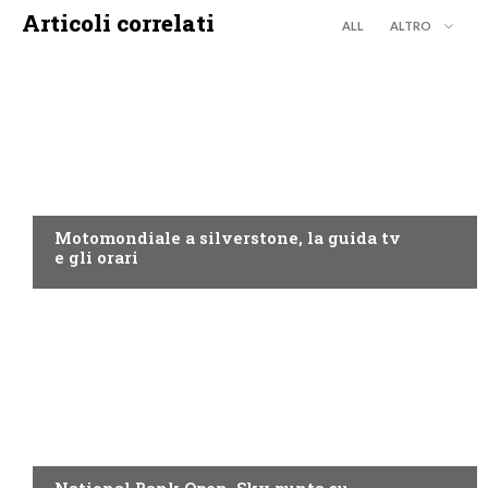
Articoli correlati
ALL
ALTRO
MOTO GP
Motomondiale a silverstone, la guida tv
e gli orari
NOW TV
National Bank Open, Sky punta su