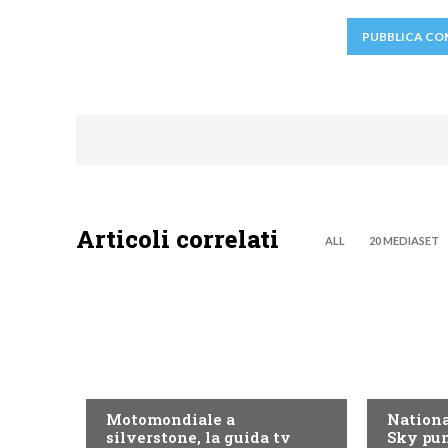
Articoli correlati
ALL
20 MEDIASET
MOTO GP
NOW TV
Motomondiale a
Nationa
silverstone, la guida tv
Sky pun