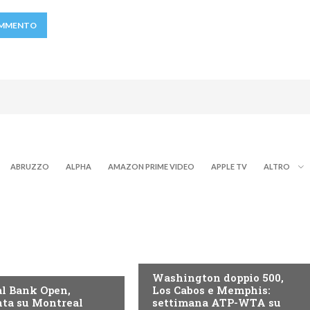
ABRUZZO
ALPHA
AMAZON PRIME VIDEO
APPLE TV
ALTRO
NOW TV
Washington doppio 500,
l Bank Open,
Los Cabos e Memphis:
ta su Montreal
settimana ATP-WTA su