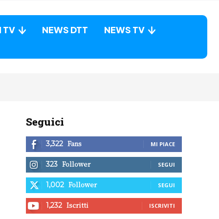
N TV
NEWS DTT
NEWS TV
Seguici
Fans
3,322
MI PIACE
Follower
323
SEGUI
Follower
1,002
SEGUI
Iscritti
1,232
ISCRIVITI