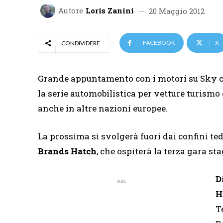
Autore
Loris Zanini
20 Maggio 2012
FACEBOOK
X
CONDIVIDERE
Grande appuntamento con i motori su Sky c
la serie automobilistica per vetture turism
anche in altre nazioni europee.
La prossima si svolgerà fuori dai confini ted
Brands Hatch
, che ospiterà la terza gara st
D
Ads
H
T