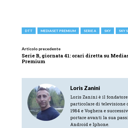
DTT
MEDIASET PREMIUM
SERIE A
SKY
SKY 
Articolo precedente
Serie B, giornata 41: orari diretta su Media
Premium
Loris Zanini
Loris Zanini è il fondatore
particolare di televisione d
1984 e Voghera e successi
portare avanti la sua pass
Android e Iphone.