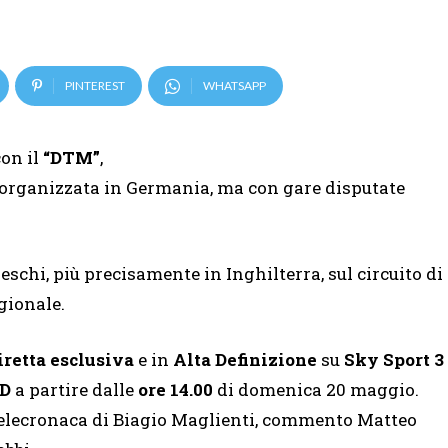
PINTEREST
WHATSAPP
on il
“DTM”
,
o organizzata in Germania, ma con gare disputate
eschi, più precisamente in Inghilterra, sul circuito di
agionale.
iretta esclusiva
e in
Alta Definizione
su
Sky Sport 3
D
a partire dalle
ore 14.00
di domenica 20 maggio.
elecronaca di Biagio Maglienti, commento Matteo