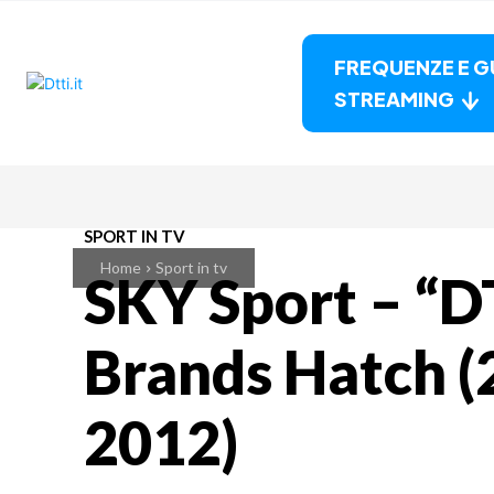
FREQUENZE E G
STREAMING
SPORT IN TV
Home
Sport in tv
SKY Sport – “D
Brands Hatch (
2012)