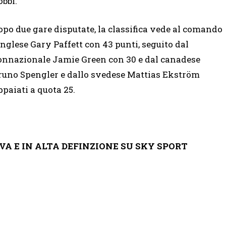
obbi.
opo due gare disputate, la classifica vede al comando
’inglese Gary Paffett con 43 punti, seguito dal
onnazionale Jamie Green con 30 e dal canadese
runo Spengler e dallo svedese Mattias Ekström
ppaiati a quota 25.
A E IN ALTA DEFINZIONE SU SKY SPORT