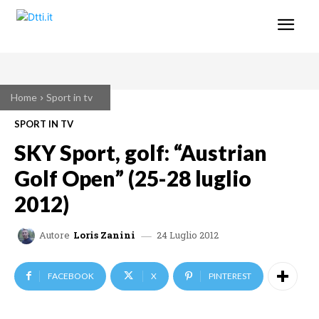
Home
Sport in tv
SPORT IN TV
SKY Sport, golf: “Austrian
Golf Open” (25-28 luglio
2012)
24 Luglio 2012
Autore
Loris Zanini
FACEBOOK
X
PINTEREST