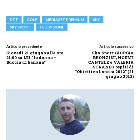
DTT
GOLF
MEDIASET PREMIUM
SKY
SKY SPORT
TELEVISIONE
Articolo precedente
Articolo successivo
Giovedì 21 giugno alle ore
Sky Sport: GIORGIA
21:00 su LEI “Io donna –
BRONZINI, NOEMI
Buccia di banana”
CANTELE e VALERIA
STRANEO ospiti di
“Obiettivo Londra 2012” (21
giugno 2012)