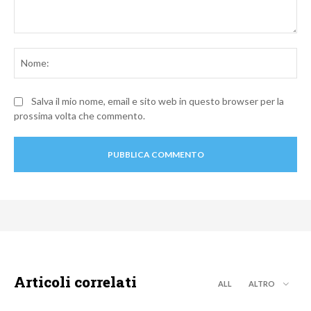
Commento:
No
Salva il mio nome, email e sito web in questo browser per la
prossima volta che commento.
Articoli correlati
ALL
ALTRO