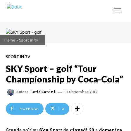
Home
Sport in tv
SPORT IN TV
SKY Sport – golf “Tour
Championship by Coca-Cola”
19 Settembre 2012
Autore
Loris Zanini
FACEBOOK
X
Grande golf su
Sky Sport
da
giovedì 20
a
domenica