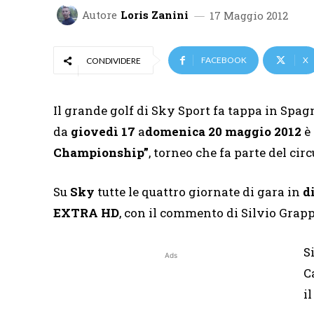
Autore
Loris Zanini
17 Maggio 2012
FACEBOOK
X
CONDIVIDERE
Il grande golf di Sky Sport fa tappa in Spag
da
giovedì 17
a
domenica 20 maggio 2012
è
Championship”
, torneo che fa parte del cir
Su
Sky
tutte le quattro giornate di gara in
di
EXTRA HD
,
con il commento di Silvio Grap
S
Ads
C
i