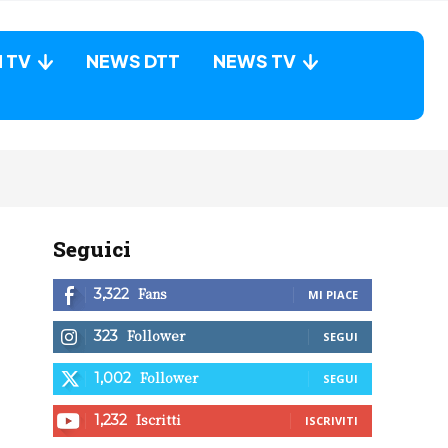
N TV
NEWS DTT
NEWS TV
Seguici
Fans
3,322
MI PIACE
Follower
323
SEGUI
Follower
1,002
SEGUI
Iscritti
1,232
ISCRIVITI