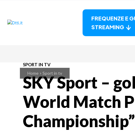
FREQUENZE E G
STREAMING
SPORT IN TV
Home
Sport in tv
SKY Sport – gol
World Match P
Championship”