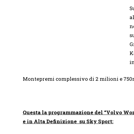
S
a
n
s
G
K
i
Montepremi complessivo di 2 milioni e 750mi
Questa la programmazione del “Volvo Wor
e in Alta Definizione su Sky Sport: