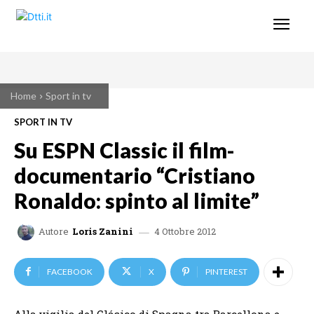
Home
Sport in tv
SPORT IN TV
Su ESPN Classic il film-
documentario “Cristiano
Ronaldo: spinto al limite”
4 Ottobre 2012
Autore
Loris Zanini
FACEBOOK
X
PINTEREST
Alla vigilia del Clásico di Spagna tra Barcellona e