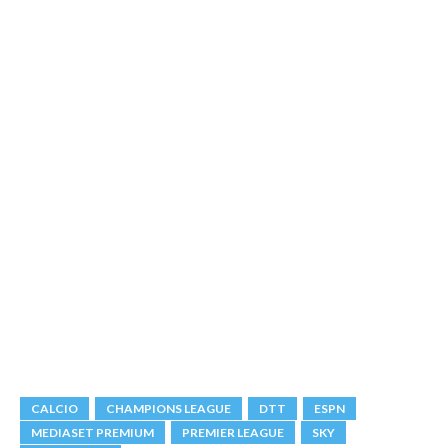
CALCIO
CHAMPIONS LEAGUE
DTT
ESPN
MEDIASET PREMIUM
PREMIER LEAGUE
SKY