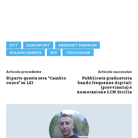
DTT
EUROSPORT
MEDIASET PREMIUM
ROLAND GARROS
SKY
TELEVISIONE
Articolo precedente
Articolo successivo
Riparte questa sera “Cambio
Pubblicata graduatoria
cuoco” su LEI
bando frequenze digitali
(provvisoria) e
numerazione LCN Sicilia