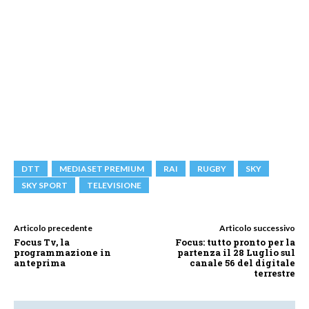
DTT
MEDIASET PREMIUM
RAI
RUGBY
SKY
SKY SPORT
TELEVISIONE
Articolo precedente
Articolo successivo
Focus Tv, la
Focus: tutto pronto per la
programmazione in
partenza il 28 Luglio sul
anteprima
canale 56 del digitale
terrestre