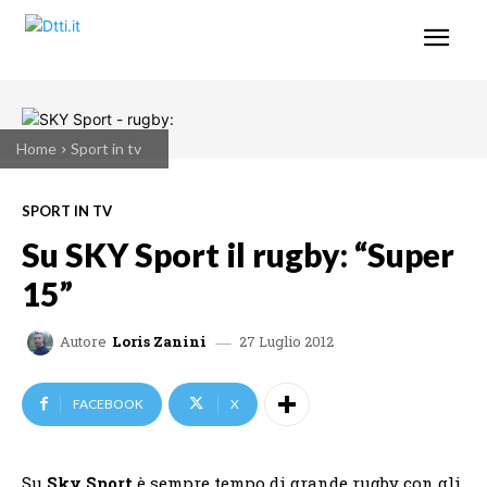
Home
Sport in tv
SPORT IN TV
Su SKY Sport il rugby: “Super
15”
27 Luglio 2012
Autore
Loris Zanini
FACEBOOK
X
Su
Sky Sport
è sempre tempo di grande rugby con
gli