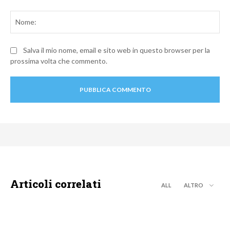
Commento:
No
Salva il mio nome, email e sito web in questo browser per la
prossima volta che commento.
Articoli correlati
ALL
ALTRO