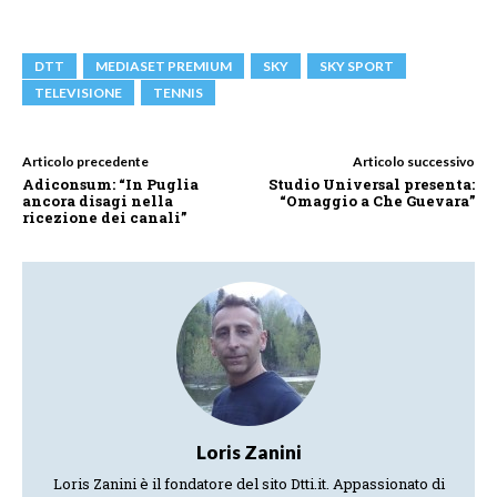
DTT
MEDIASET PREMIUM
SKY
SKY SPORT
TELEVISIONE
TENNIS
Articolo precedente
Articolo successivo
Adiconsum: “In Puglia
Studio Universal presenta:
ancora disagi nella
“Omaggio a Che Guevara”
ricezione dei canali”
Loris Zanini
Loris Zanini è il fondatore del sito Dtti.it. Appassionato di