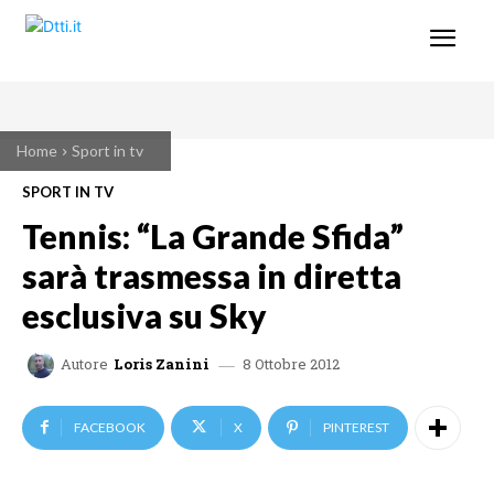
Home
Sport in tv
SPORT IN TV
Tennis: “La Grande Sfida”
sarà trasmessa in diretta
esclusiva su Sky
8 Ottobre 2012
Autore
Loris Zanini
FACEBOOK
X
PINTEREST