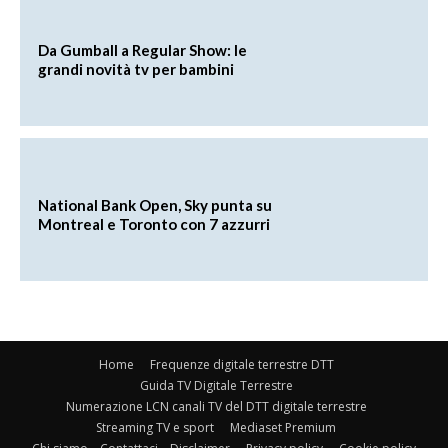
Da Gumball a Regular Show: le
grandi novità tv per bambini
National Bank Open, Sky punta su
Montreal e Toronto con 7 azzurri
Home
Frequenze digitale terrestre DTT
Guida TV Digitale Terrestre
Numerazione LCN canali TV del DTT digitale terrestre
Streaming TV e sport
Mediaset Premium