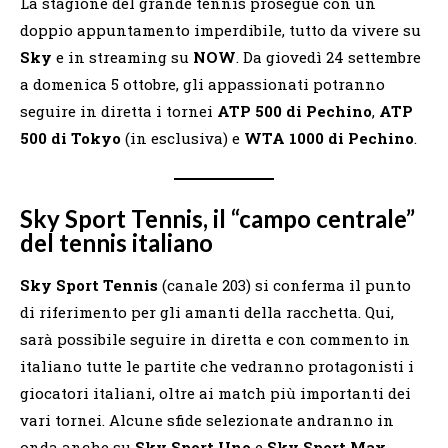
La stagione del grande tennis prosegue con un
doppio appuntamento imperdibile, tutto da vivere su
Sky
e in streaming su
NOW
. Da giovedì 24 settembre
a domenica 5 ottobre, gli appassionati potranno
seguire in diretta i tornei
ATP 500 di Pechino
,
ATP
500 di Tokyo
(in esclusiva) e
WTA 1000 di Pechino
.
Sky Sport Tennis, il “campo centrale”
del tennis italiano
Sky Sport Tennis
(canale 203) si conferma il punto
di riferimento per gli amanti della racchetta. Qui,
sarà possibile seguire in diretta e con commento in
italiano tutte le partite che vedranno protagonisti i
giocatori italiani, oltre ai match più importanti dei
vari tornei. Alcune sfide selezionate andranno in
onda anche su
Sky Sport Uno
e
Sky Sport Max
.