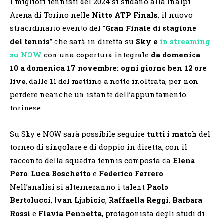
I migliori tennisti del 2024 si sfidano alla Inalpi
Arena di Torino nelle
Nitto ATP Finals
, il nuovo
straordinario evento del “
Gran Finale di stagione
del tennis
” che sarà in diretta su
Sky e
in streaming
su NOW
con una copertura integrale
da domenica
10 a domenica 17 novembre: ogni giorno ben 12 ore
live
, dalle 11 del mattino a notte inoltrata, per non
perdere neanche un istante dell’appuntamento
torinese.
Su Sky e NOW sarà possibile seguire
tutti i match
del
torneo di singolare e di doppio in diretta, con il
racconto della squadra tennis composta da
Elena
Pero
,
Luca Boschetto
e
Federico Ferrero
.
Nell’analisi si alterneranno i talent
Paolo
Bertolucci
,
Ivan Ljubicic
,
Raffaella Reggi
,
Barbara
Rossi
e
Flavia Pennetta
, protagonista degli studi di