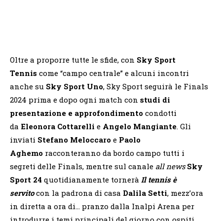
Oltre a proporre tutte le sfide, con
Sky Sport
Tennis
come “campo centrale” e alcuni incontri
anche su
Sky Sport Uno
, Sky Sport seguirà le Finals
2024 prima e dopo ogni match con
studi di
presentazione e approfondimento
condotti
da
Eleonora Cottarelli
e
Angelo Mangiante
. Gli
inviati
Stefano Meloccaro
e
Paolo
Aghemo
racconteranno da bordo campo tutti i
segreti delle Finals, mentre sul canale
all news
Sky
Sport 24
quotidianamente tornerà
Il tennis è
servito
con la padrona di casa
Dalila Setti
, mezz’ora
in diretta a ora di… pranzo dalla Inalpi Arena per
introdurre i temi principali del giorno con ospiti