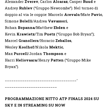
Alexander
Zverev
, Carlos
Alcaraz
, Casper
Ruud
e
Andrey
Rublev
(“Gruppo Newcombe”). Nel torneo di
doppio al via le coppie: Marcelo
Arevalo
/Mate
Pavic
,
Simone
Bolelli
/Andrea
Vavassori
,
Rohan
Bopanna
/Matthew
Ebden
e
Kevin
Krawietz
/Tim
Puetz
(“Gruppo Bob Bryan”);
Marcel
Granollers
/Horacio
Zeballos
,
Wesley
Koolhof
/Nikola
Mektic
,
Max
Purcell
/Jordan
Thompson
e
Harri
Heliovaara
/Henry
Patten
(“Gruppo Mike
Bryan”).
_________________________________­­­­­
________________________
PROGRAMMAZIONE NITTO ATP FINALS 2024 SU
SKY E IN STREAMING SU NOW