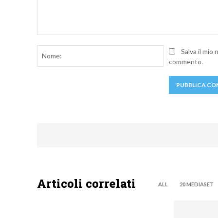
Commento:
Nome:
Salva il mio
commento.
Articoli correlati
ALL
20 MEDIASET