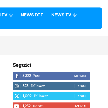
N TV
NEWS DTT
NEWS TV
Seguici
Fans
3,322
MI PIACE
Follower
323
SEGUI
Follower
1,002
SEGUI
Iscritti
1,232
ISCRIVITI