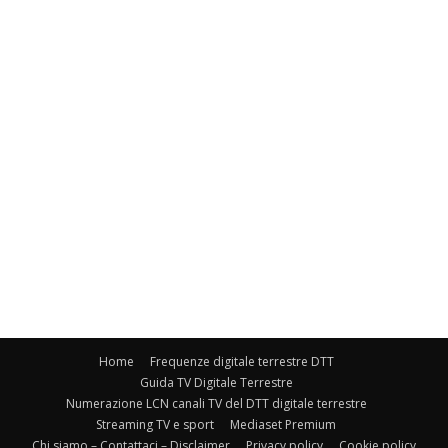
Home
Frequenze digitale terrestre DTT
Guida TV Digitale Terrestre
Numerazione LCN canali TV del DTT digitale terrestre
Streaming TV e sport
Mediaset Premium
Chi siamo – Contattaci – Disclaimer
Privacy policy
Cookie policy