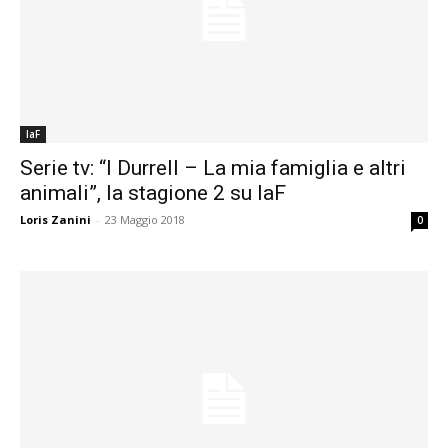
laF
Serie tv: “I Durrell – La mia famiglia e altri
animali”, la stagione 2 su laF
Loris Zanini
-
23 Maggio 2018
0