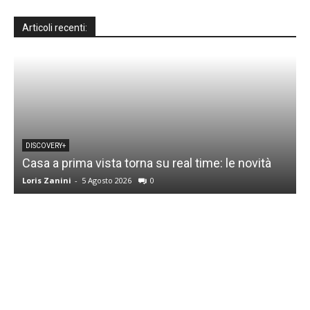
Articoli recenti:
DISCOVERY+
Casa a prima vista torna su real time: le novità
M
Loris Zanini
-
5 Agosto 2026
0
L