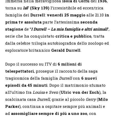
Immersa nella meravigliosa
isola di Corfù
del
1936
,
torna su
la
F
(Sky 139)
l’irresistibile ed eccentrica
famiglia dei
Durrell
:
venerdì 25 maggio
alle 21.10
in
prima tv assoluta
parte l’attesissima
seconda
stagione
de “
I Durrell – La mia famiglia e altri animali
”,
serie che ha conquistato
critica e pubblico
, tratta
dalla celebre trilogia autobiografica dello zoologo ed
esploratore britannico
Gerald Durrell
.
Dopo il successo su ITV di
6 milioni di
telespettatori
, prosegue il racconto della saga
tragicomica della famiglia
Durrell
con
6 nuovi
episodi da 45 minuti
. Dopo il matrimonio sfumato
all’ultimo fra
Louisa
e
Sven
(
Ulric von der Esch
), la
scalcinata casa
Durrell
, grazie al piccolo
Gerry
(
Milo
Parker
), continua a ospitare sempre più animali e
ad
assomigliare sempre di più a uno zoo
, con