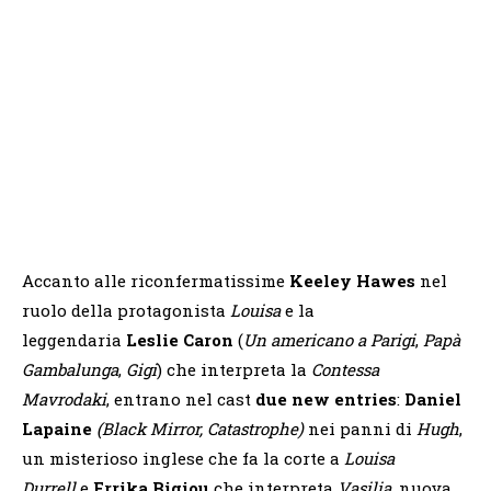
Accanto alle riconfermatissime
Keeley Hawes
nel
ruolo della protagonista
Louisa
e la
leggendaria
Leslie Caron
(
Un americano a Parigi
,
Papà
Gambalunga
,
Gigi
) che interpreta la
Contessa
Mavrodaki
, entrano nel cast
due new entries
:
Daniel
Lapaine
(Black Mirror, Catastrophe)
nei panni di
Hugh
,
un misterioso inglese che fa la corte a
Louisa
Durrell
e
Errika Bigiou
che interpreta
Vasilia
, nuova