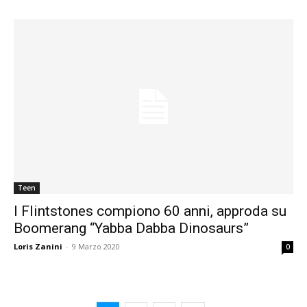
Teen
I Flintstones compiono 60 anni, approda su
Boomerang “Yabba Dabba Dinosaurs”
Loris Zanini
-
9 Marzo 2020
0