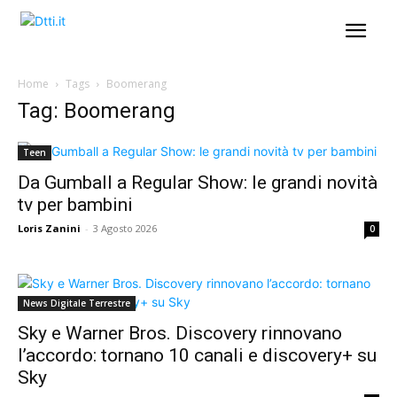
Home
Tags
Boomerang
Tag: Boomerang
Teen
Da Gumball a Regular Show: le grandi novità
tv per bambini
Loris Zanini
-
3 Agosto 2026
0
News Digitale Terrestre
Sky e Warner Bros. Discovery rinnovano
l’accordo: tornano 10 canali e discovery+ su
Sky