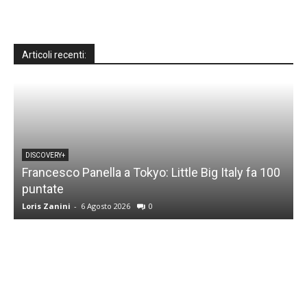
Articoli recenti:
DISCOVERY+
Francesco Panella a Tokyo: Little Big Italy fa 100
puntate
C
Loris Zanini
-
6 Agosto 2026
0
L