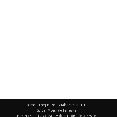
Home
Frequenze digitale terrestre DTT
Guida TV Digitale Terrestre
Numerazione LCN canali TV del DTT digitale terrestre