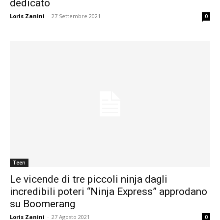
dedicato
Loris Zanini
-
27 Settembre 2021
0
Teen
Le vicende di tre piccoli ninja dagli
incredibili poteri “Ninja Express” approdano
su Boomerang
Loris Zanini
-
27 Agosto 2021
0